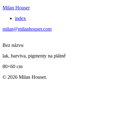
Milan Houser
index
milan@milanhouser.com
Bez názvu
lak, barviva, pigmenty na plátně
80×60 cm
© 2026 Milan Houser.