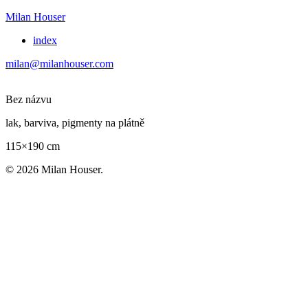
Milan Houser
index
milan@milanhouser.com
Bez názvu
lak, barviva, pigmenty na plátně
115×190 cm
© 2026 Milan Houser.