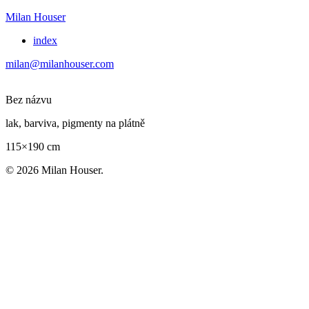
Milan Houser
index
milan@milanhouser.com
Bez názvu
lak, barviva, pigmenty na plátně
115×190 cm
© 2026 Milan Houser.