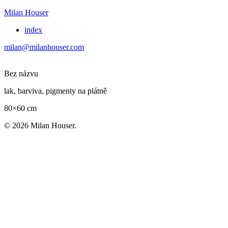
Milan Houser
index
milan@milanhouser.com
Bez názvu
lak, barviva, pigmenty na plátně
80×60 cm
© 2026 Milan Houser.