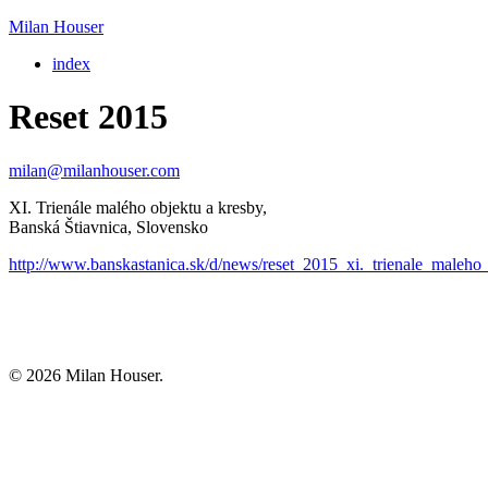
Milan Houser
index
Reset 2015
milan@milanhouser.com
XI. Trienále malého objektu a kresby,
Banská Štiavnica, Slovensko
http://www.banskastanica.sk/d/news/reset_2015_xi._trienale_maleh
© 2026 Milan Houser.